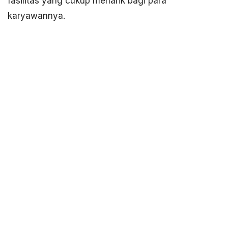
fasilitas yang cukup menarik bagi para
karyawannya.