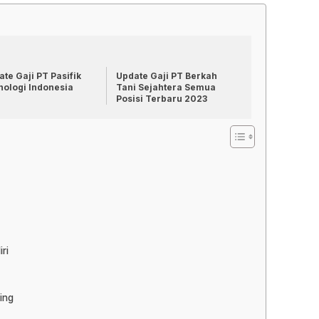
te Gaji PT Pasifik
Update Gaji PT Berkah
nologi Indonesia
Tani Sejahtera Semua
Posisi Terbaru 2023
ri
ing