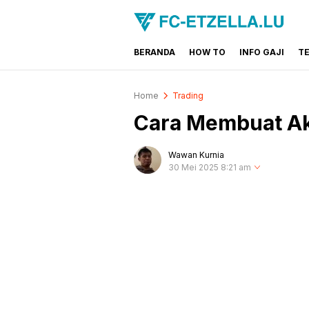
BERANDA
HOW TO
INFO GAJI
T
FC-ETZELLA.LU
Share & Learn The World
Home
Trading
Cara Membuat Ak
Wawan Kurnia
30 Mei 2025 8:21 am