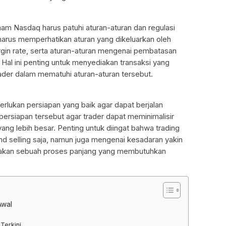
ham Nasdaq harus patuhi aturan-aturan dan regulasi
 harus memperhatikan aturan yang dikeluarkan oleh
rgin rate, serta aturan-aturan mengenai pembatasan
i. Hal ini penting untuk menyediakan transaksi yang
der dalam mematuhi aturan-aturan tersebut.
lukan persiapan yang baik agar dapat berjalan
u persiapan tersebut agar trader dapat meminimalisir
ng lebih besar. Penting untuk diingat bahwa trading
d selling saja, namun juga mengenai kesadaran yakin
akan sebuah proses panjang yang membutuhkan
Awal
Terkini