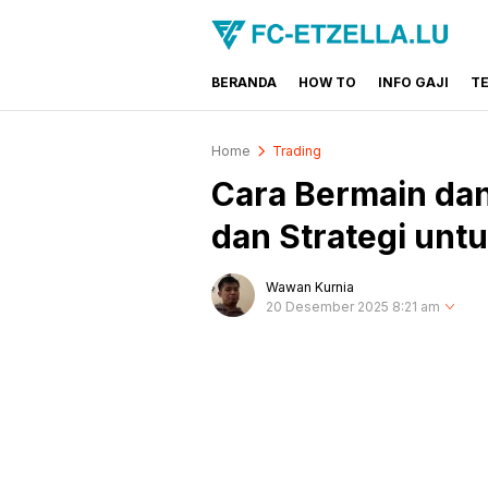
BERANDA
HOW TO
INFO GAJI
T
FC-ETZELLA.LU
Share & Learn The World
Home
Trading
Cara Bermain dan
dan Strategi unt
Wawan Kurnia
20 Desember 2025 8:21 am