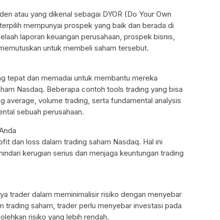
enden atau yang dikenal sebagai DYOR (Do Your Own
erpilih mempunyai prospek yang baik dan berada di
nelaah laporan keuangan perusahaan, prospek bisnis,
m memutuskan untuk membeli saham tersebut.
 yang tepat dan memadai untuk membantu mereka
ham Nasdaq. Beberapa contoh tools trading yang bisa
ng average, volume trading, serta fundamental analysis
ental sebuah perusahaan.
 Anda
it dan loss dalam trading saham Nasdaq. Hal ini
hindari kerugian serius dan menjaga keuntungan trading
aya trader dalam meminimalisir risiko dengan menyebar
m trading saham, trader perlu menyebar investasi pada
ehkan risiko yang lebih rendah.