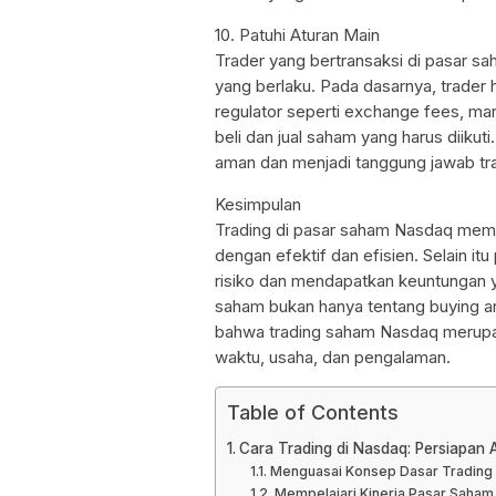
10. Patuhi Aturan Main
Trader yang bertransaksi di pasar sa
yang berlaku. Pada dasarnya, trader
regulator seperti exchange fees, ma
beli dan jual saham yang harus diikut
aman dan menjadi tanggung jawab tra
Kesimpulan
Trading di pasar saham Nasdaq memer
dengan efektif dan efisien. Selain it
risiko dan mendapatkan keuntungan ya
saham bukan hanya tentang buying an
bahwa trading saham Nasdaq merup
waktu, usaha, dan pengalaman.
Table of Contents
Cara Trading di Nasdaq: Persiapan 
Menguasai Konsep Dasar Trading
Mempelajari Kinerja Pasar Saham 