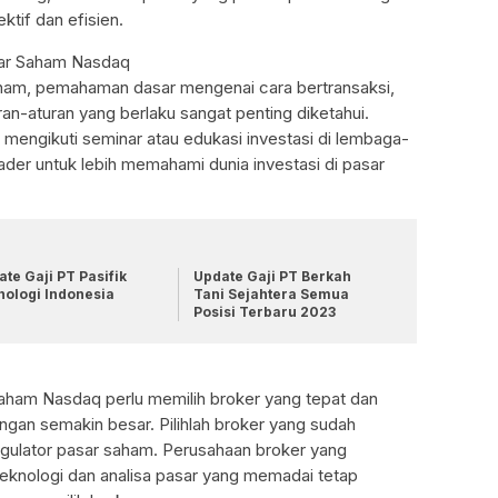
ektif dan efisien.
asar Saham Nasdaq
aham, pemahaman dasar mengenai cara bertransaksi,
ran-aturan yang berlaku sangat penting diketahui.
ta mengikuti seminar atau edukasi investasi di lembaga-
der untuk lebih memahami dunia investasi di pasar
te Gaji PT Pasifik
Update Gaji PT Berkah
nologi Indonesia
Tani Sejahtera Semua
Posisi Terbaru 2023
 saham Nasdaq perlu memilih broker yang tepat dan
gan semakin besar. Pilihlah broker yang sudah
regulator pasar saham. Perusahaan broker yang
eknologi dan analisa pasar yang memadai tetap