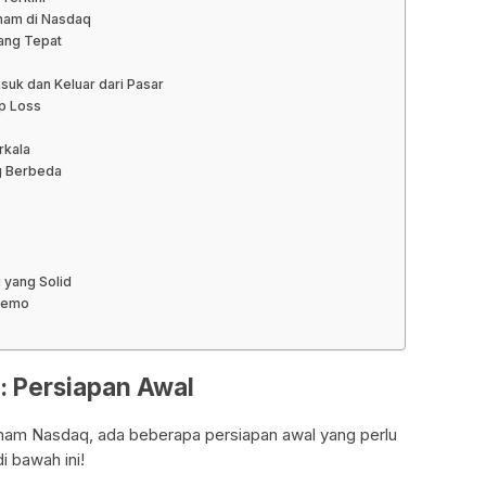
ham di Nasdaq
ang Tepat
suk dan Keluar dari Pasar
p Loss
rkala
g Berbeda
 yang Solid
 Demo
: Persiapan Awal
aham Nasdaq, ada beberapa persiapan awal yang perlu
i bawah ini!