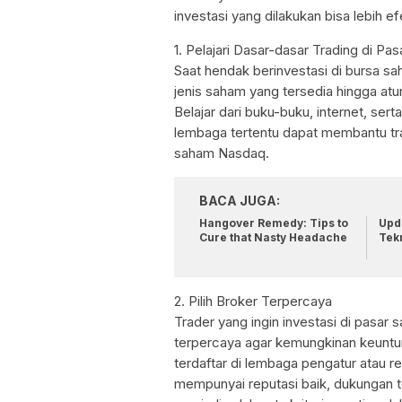
investasi yang dilakukan bisa lebih ef
1. Pelajari Dasar-dasar Trading di P
Saat hendak berinvestasi di bursa s
jenis saham yang tersedia hingga atu
Belajar dari buku-buku, internet, ser
lembaga tertentu dapat membantu tra
saham Nasdaq.
BACA JUGA:
Hangover Remedy: Tips to
Upda
Cure that Nasty Headache
Tek
2. Pilih Broker Terpercaya
Trader yang ingin investasi di pasar
terpercaya agar kemungkinan keuntun
terdaftar di lembaga pengatur atau 
mempunyai reputasi baik, dukungan t