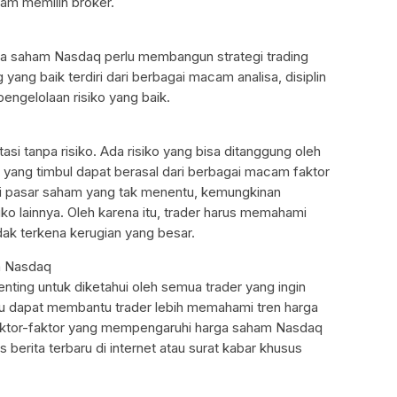
alam memilih broker.
ursa saham Nasdaq perlu membangun strategi trading
g yang baik terdiri dari berbagai macam analisa, disiplin
engelolaan risiko yang baik.
asi tanpa risiko. Ada risiko yang bisa ditanggung oleh
 yang timbul dapat berasal dari berbagai macam faktor
isi pasar saham yang tak menentu, kemungkinan
risiko lainnya. Oleh karena itu, trader harus memahami
idak terkena kerugian yang besar.
am Nasdaq
ting untuk diketahui oleh semua trader yang ingin
rbaru dapat membantu trader lebih memahami tren harga
faktor-faktor yang mempengaruhi harga saham Nasdaq
erita terbaru di internet atau surat kabar khusus