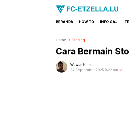
BERANDA
HOW TO
INFO GAJI
T
FC-ETZELLA.LU
Share & Learn The World
Home
Trading
Cara Bermain St
Wawan Kurnia
24 September 2025 8:22 am