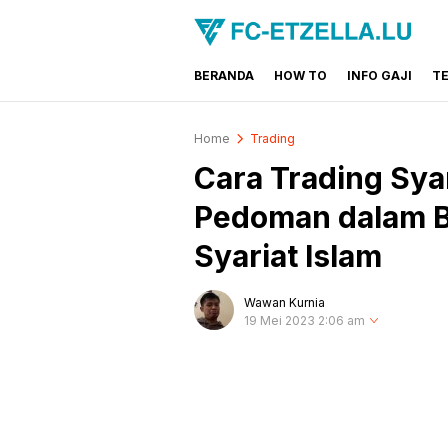
BERANDA
HOW TO
INFO GAJI
T
FC-ETZELLA.LU
Share & Learn The World
Home
Trading
Cara Trading Syar
Pedoman dalam B
Syariat Islam
Wawan Kurnia
19 Mei 2023 2:06 am