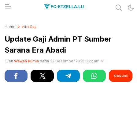
Share & Learn The World
FC-ETZELLA.LU
Home
Info Gaji
Update Gaji Admin PT Sumber
Sarana Era Abadi
Oleh
Wawan Kurnia
pada
22 Desember 2025 8:22 am
Copy Link