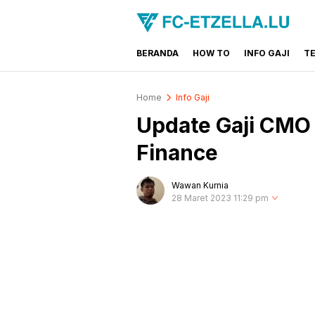
BERANDA
HOW TO
INFO GAJI
T
FC-ETZELLA.LU
Share & Learn The World
Home
Info Gaji
Update Gaji CMO 
Finance
Wawan Kurnia
28 Maret 2023 11:29 pm