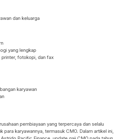
yawan dan keluarga
rn
ogi yang lengkap
printer, fotokopi, dan fax
mbangan karyawan
an
erusahaan pembiayaan yang terpercaya dan selalu
k para karyawannya, termasuk CMO. Dalam artikel ini,
Astrido Pacific Finance, update gaji CMO pada tahun