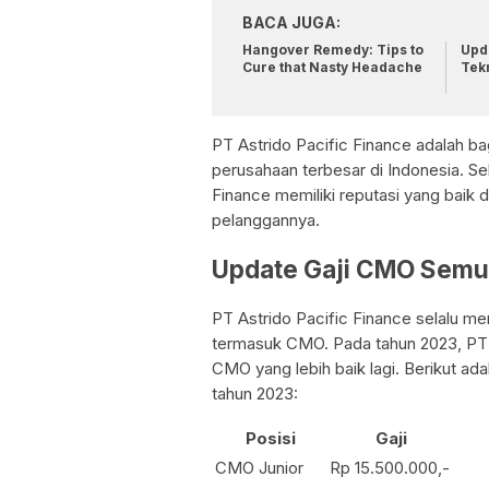
BACA JUGA:
Hangover Remedy: Tips to
Upda
Cure that Nasty Headache
Tek
PT Astrido Pacific Finance adalah bagi
perusahaan terbesar di Indonesia. Seb
Finance memiliki reputasi yang baik 
pelanggannya.
Update Gaji CMO Semua
PT Astrido Pacific Finance selalu me
termasuk CMO. Pada tahun 2023, PT 
CMO yang lebih baik lagi. Berikut ad
tahun 2023:
Posisi
Gaji
CMO Junior
Rp 15.500.000,-