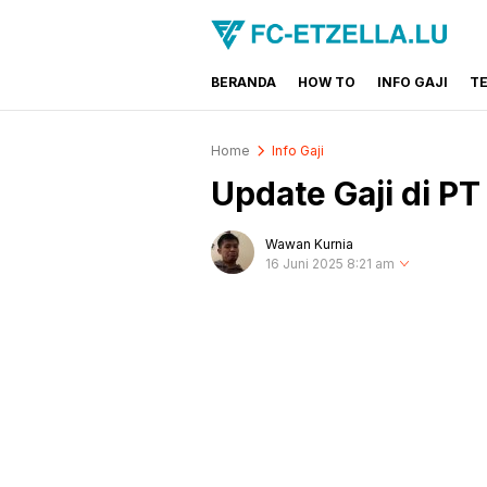
BERANDA
HOW TO
INFO GAJI
T
FC-ETZELLA.LU
Share & Learn The World
Home
Info Gaji
Update Gaji di P
Wawan Kurnia
16 Juni 2025 8:21 am