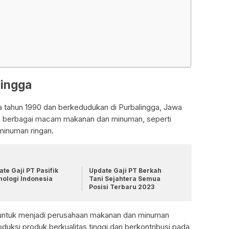
lingga
a tahun 1990 dan berkedudukan di Purbalingga, Jawa
i berbagai macam makanan dan minuman, seperti
minuman ringan.
te Gaji PT Pasifik
Update Gaji PT Berkah
nologi Indonesia
Tani Sejahtera Semua
Posisi Terbaru 2023
i untuk menjadi perusahaan makanan dan minuman
uksi produk berkualitas tinggi dan berkontribusi pada