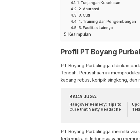
1. Tunjangan Kesehatan
2. Asuransi
3. Cuti
4. Training dan Pengembangan
5. Fasilitas Lainnya
Kesimpulan
Profil PT Boyang Purba
PT Boyang Purbalingga didirikan pad
Tengah. Perusahaan ini memproduks
kacang rebus, keripik singkong, dan 
BACA JUGA:
Hangover Remedy: Tips to
Upda
Cure that Nasty Headache
Tek
PT Boyang Purbalingga memiliki vis
terkemuka di Indonesia yang memprod