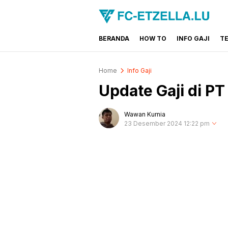
BERANDA
HOW TO
INFO GAJI
T
FC-ETZELLA.LU
Share & Learn The World
Home
Info Gaji
Update Gaji di P
Wawan Kurnia
23 Desember 2024 12:22 pm