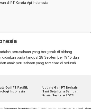
awan di PT Kereta Api Indonesia
donesia
 adalah perusahaan yang bergerak di bidang
ini didirikan pada tanggal 28 September 1945 dan
i dan anak perusahaan yang tersebar di seluruh
te Gaji PT Pasifik
Update Gaji PT Berkah
nologi Indonesia
Tani Sejahtera Semua
Posisi Terbaru 2023
an layanan transportasi yang aman, nyaman, cepat, dan