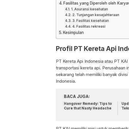
Fasilitas yang Diperoleh oleh Kary
1. Asuransi kesehatan
2. Tunjangan kesejahteraan
3. Fasilitas kesehatan
4. Fasilitas rekreasi
Kesimpulan
Profil PT Kereta Api In
PT Kereta Api Indonesia atau PT KAI
transportasi kereta api. Perusahaan 
sekarang telah memiliki banyak divis
Indonesia.
BACA JUGA:
Hangover Remedy: Tips to
Upda
Cure that Nasty Headache
Tek
PT KAI memiliki misi untuk memberik