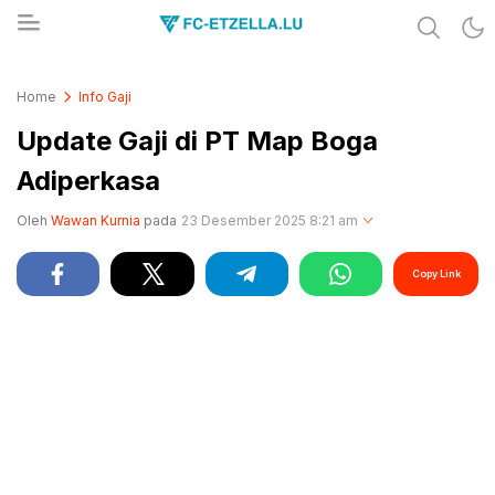
Share & Learn The World
FC-ETZELLA.LU
Home
Info Gaji
Update Gaji di PT Map Boga
Adiperkasa
Oleh
Wawan Kurnia
pada
23 Desember 2025 8:21 am
Copy Link