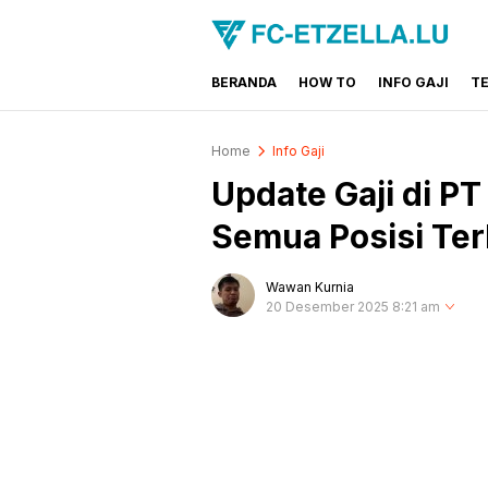
BERANDA
HOW TO
INFO GAJI
T
FC-ETZELLA.LU
Share & Learn The World
Home
Info Gaji
Update Gaji di P
Semua Posisi Te
Wawan Kurnia
20 Desember 2025 8:21 am