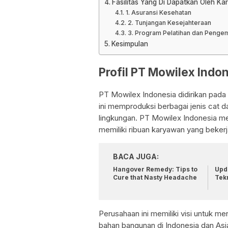
Fasilitas Yang Di Dapatkan Oleh Ka
1. Asuransi Kesehatan
2. Tunjangan Kesejahteraan
3. Program Pelatihan dan Penge
Kesimpulan
Profil PT Mowilex Indo
PT Mowilex Indonesia didirikan pada 
ini memproduksi berbagai jenis cat d
lingkungan. PT Mowilex Indonesia mem
memiliki ribuan karyawan yang bekerja
BACA JUGA:
Hangover Remedy: Tips to
Upda
Cure that Nasty Headache
Tek
Perusahaan ini memiliki visi untuk me
bahan bangunan di Indonesia dan Asia