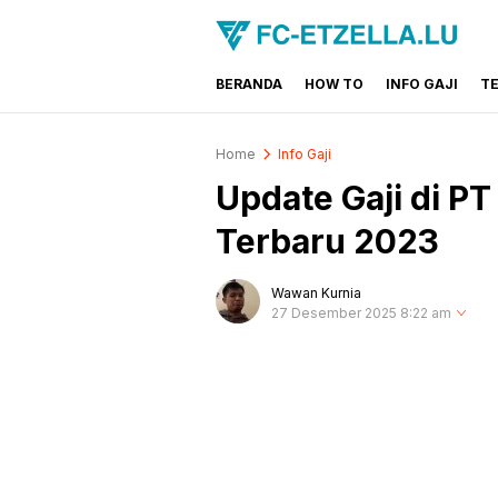
BERANDA
HOW TO
INFO GAJI
T
FC-ETZELLA.LU
Share & Learn The World
Home
Info Gaji
Update Gaji di P
Terbaru 2023
Wawan Kurnia
27 Desember 2025 8:22 am