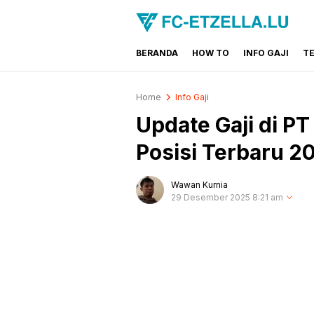
BERANDA
HOW TO
INFO GAJI
T
FC-ETZELLA.LU
Share & Learn The World
Home
Info Gaji
Update Gaji di P
Posisi Terbaru 2
Wawan Kurnia
29 Desember 2025 8:21 am