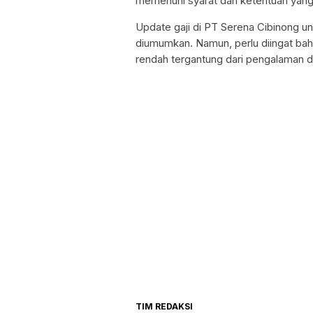
memenuhi syarat dan ketentuan yang
Update gaji di PT Serena Cibinong u
diumumkan. Namun, perlu diingat bahwa
rendah tergantung dari pengalaman dan
TIM REDAKSI