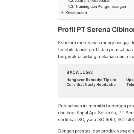
Asuransi Kesehatan
Training dan Pengembangan
Kesimpulan
Profil PT Serena Cibin
Sebelum membahas mengenai gaji di P
terlebih dahulu profil dari perusaha
bergerak di bidang makanan dan min
BACA JUGA:
Hangover Remedy: Tips to
Upda
Cure that Nasty Headache
Tek
Perusahaan ini memiliki beberapa pro
dan kopi Kapal Api. Selain itu, PT S
sertifikat ISO, yaitu ISO 9001, ISO 1
Dengan prestasi dan produk yang dimi