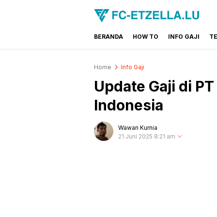
BERANDA
HOW TO
INFO GAJI
T
FC-ETZELLA.LU
Share & Learn The World
Home
Info Gaji
Update Gaji di P
Indonesia
Wawan Kurnia
21 Juni 2025 8:21 am