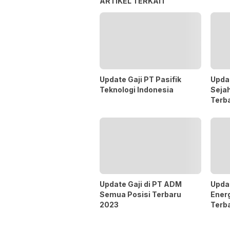
ARTIKEL TERKAIT
Update Gaji PT Pasifik
Updat
Teknologi Indonesia
Seja
Terb
Update Gaji di PT ADM
Updat
Semua Posisi Terbaru
Ener
2023
Terb