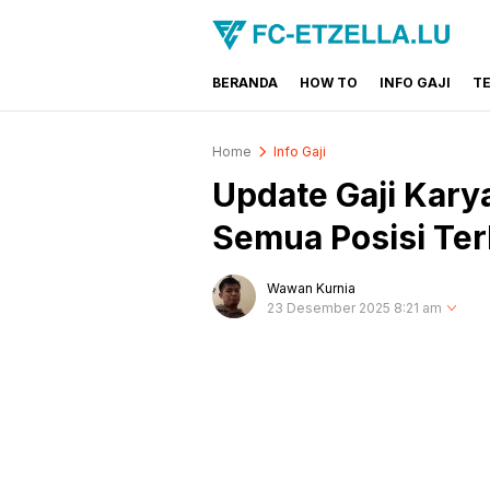
BERANDA
HOW TO
INFO GAJI
T
FC-ETZELLA.LU
Share & Learn The World
Home
Info Gaji
Update Gaji Kar
Semua Posisi Te
Wawan Kurnia
23 Desember 2025 8:21 am