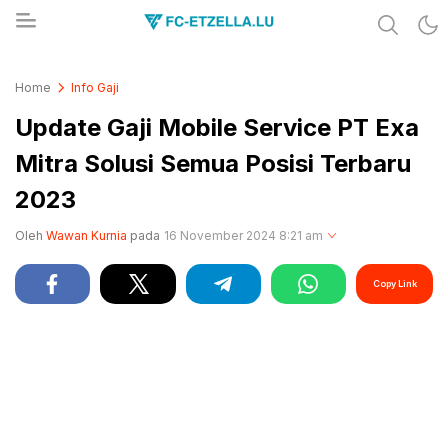
Share & Learn The World
FC-ETZELLA.LU
Home
Info Gaji
Update Gaji Mobile Service PT Exa
Mitra Solusi Semua Posisi Terbaru
2023
Oleh
Wawan Kurnia
pada
16 November 2024 8:21 am
Copy Link