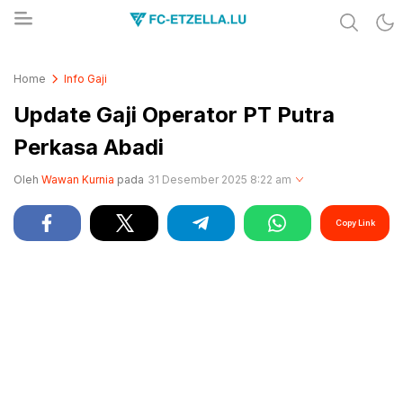
Share & Learn The World
FC-ETZELLA.LU
Home
Info Gaji
Update Gaji Operator PT Putra
Perkasa Abadi
Oleh
Wawan Kurnia
pada
31 Desember 2025 8:22 am
Copy Link