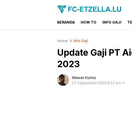
BERANDA
HOW TO
INFO GAJI
T
FC-ETZELLA.LU
Share & Learn The World
Home
Info Gaji
Update Gaji PT A
2023
Wawan Kurnia
27 September 2025 8:22 am