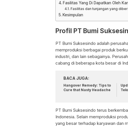
Fasilitas Yang Di Dapatkan Oleh K
Fasilitas dan tunjangan yang dibe
Kesimpulan
Profil PT Bumi Suksesi
PT Bumi Suksesindo adalah perusaha
memproduksi berbagai produk berkuali
industri, dan lain sebagainya. Perusah
cabang di beberapa kota besar di In
BACA JUGA:
Hangover Remedy: Tips to
Upda
Cure that Nasty Headache
Tek
PT Bumi Suksesindo terus berkemban
Indonesia. Selain memproduksi produ
yang besar terhadap karyawan dan 