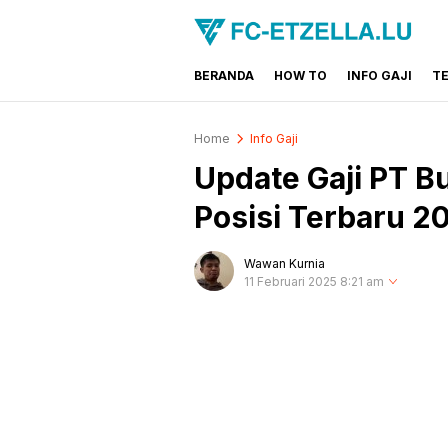
BERANDA
HOW TO
INFO GAJI
T
FC-ETZELLA.LU
Share & Learn The World
Home
Info Gaji
Update Gaji PT 
Posisi Terbaru 2
Wawan Kurnia
11 Februari 2025 8:21 am