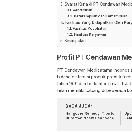
Syarat Kerja di PT Cendawan Medi
Pendidikan
Keterampilan dan Kemampuan
Fasilitas Yang Didapatkan Oleh K
Fasilitas Kesehatan
Fasilitas Karyawan
Kesimpulan
Profil PT Cendawan Me
PT Cendawan Medicatama Indonesia 
bidang distribusi produk-produk farma
tahun 1991 dan berkantor pusat di J
telah memiliki cabang di beberapa ko
BACA JUGA:
Hangover Remedy: Tips to
Upda
Cure that Nasty Headache
Tek