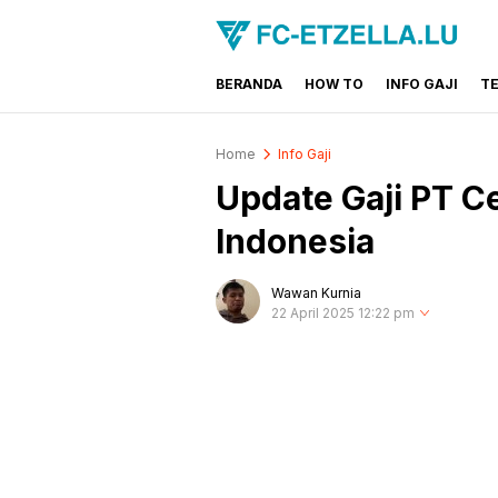
BERANDA
HOW TO
INFO GAJI
T
FC-ETZELLA.LU
Share & Learn The World
Home
Info Gaji
Update Gaji PT 
Indonesia
Wawan Kurnia
22 April 2025 12:22 pm