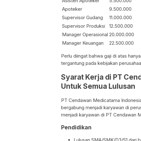
Asisten Apoteker
5.500.000
Apoteker
9.500.000
Supervisor Gudang
11.000.000
Supervisor Produksi
12.500.000
Manager Operasional
20.000.000
Manager Keuangan
22.500.000
Perlu diingat bahwa gaji di atas hany
tergantung pada kebijakan perusahaan
Syarat Kerja di PT Ce
Untuk Semua Lulusan
PT Cendawan Medicatama Indonesia
bergabung menjadi karyawan di perusa
menjadi karyawan di PT Cendawan M
Pendidikan
Lulusan SMA/SMK/D3/S1 dari be