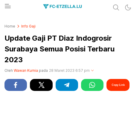
Share & Learn The World
FC-ETZELLA.LU
Home
Info Gaji
Update Gaji PT Diaz Indogrosir
Surabaya Semua Posisi Terbaru
2023
Oleh
Wawan Kurnia
pada
28 Maret 2023 6:57 pm
Copy Link