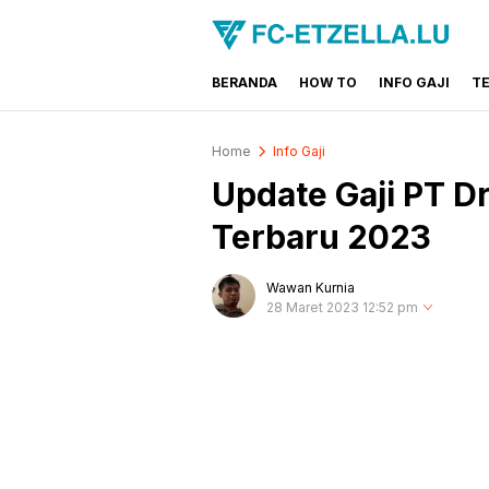
BERANDA
HOW TO
INFO GAJI
T
FC-ETZELLA.LU
Share & Learn The World
Home
Info Gaji
Update Gaji PT D
Terbaru 2023
Wawan Kurnia
28 Maret 2023 12:52 pm