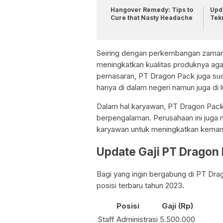
Hangover Remedy: Tips to
Upda
Cure that Nasty Headache
Tek
Seiring dengan perkembangan zaman,
meningkatkan kualitas produknya ag
pemasaran, PT Dragon Pack juga suda
hanya di dalam negeri namun juga di l
Dalam hal karyawan, PT Dragon Pac
berpengalaman. Perusahaan ini juga
karyawan untuk meningkatkan kemamp
Update Gaji PT Dragon
Bagi yang ingin bergabung di PT Drag
posisi terbaru tahun 2023.
Posisi
Gaji (Rp)
Staff Administrasi
5.500.000