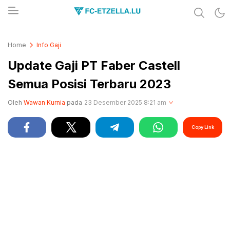
Share & Learn The World
FC-ETZELLA.LU
Home
Info Gaji
Update Gaji PT Faber Castell
Semua Posisi Terbaru 2023
Oleh
Wawan Kurnia
pada
23 Desember 2025 8:21 am
Copy Link