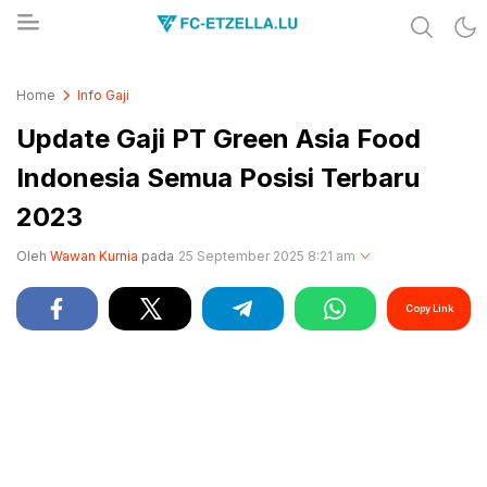
Share & Learn The World
FC-ETZELLA.LU
Home
Info Gaji
Update Gaji PT Green Asia Food
Indonesia Semua Posisi Terbaru
2023
Oleh
Wawan Kurnia
pada
25 September 2025 8:21 am
Copy Link