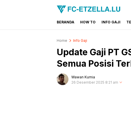
BERANDA
HOW TO
INFO GAJI
T
FC-ETZELLA.LU
Share & Learn The World
Home
Info Gaji
Update Gaji PT G
Semua Posisi Te
Wawan Kurnia
26 Desember 2025 8:21 am