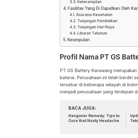
Keterampilan
Fasilitas Yang Di Dapatkan Oleh 
Asuransi Kesehatan
Tunjangan Pendidikan
Tunjangan Hari Raya
Liburan Tahunan
Kesimpulan
Profil Nama PT GS Bat
PT GS Battery Karawang merupakan 
baterai. Perusahaan ini telah berdiri
tersebar di beberapa wilayah di Indo
menjadi perusahaan yang terdepan da
BACA JUGA:
Hangover Remedy: Tips to
Upda
Cure that Nasty Headache
Tek