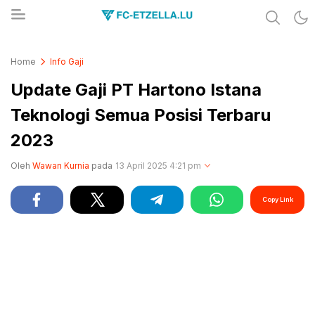
Share & Learn The World
FC-ETZELLA.LU
Home
Info Gaji
Update Gaji PT Hartono Istana
Teknologi Semua Posisi Terbaru
2023
Oleh
Wawan Kurnia
pada
13 April 2025 4:21 pm
Copy Link