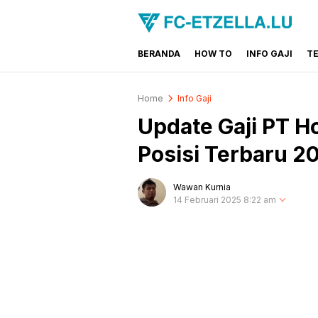
BERANDA
HOW TO
INFO GAJI
T
FC-ETZELLA.LU
Share & Learn The World
Home
Info Gaji
Update Gaji PT 
Posisi Terbaru 2
Wawan Kurnia
14 Februari 2025 8:22 am