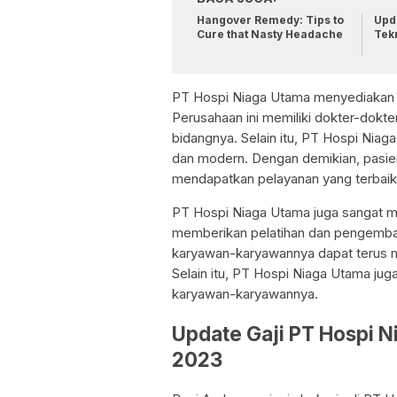
Hangover Remedy: Tips to
Upda
Cure that Nasty Headache
Tek
PT Hospi Niaga Utama menyediakan la
Perusahaan ini memiliki dokter-dokte
bidangnya. Selain itu, PT Hospi Niag
dan modern. Dengan demikian, pasie
mendapatkan pelayanan yang terbaik
PT Hospi Niaga Utama juga sangat m
memberikan pelatihan dan pengemba
karyawan-karyawannya dapat terus 
Selain itu, PT Hospi Niaga Utama ju
karyawan-karyawannya.
Update Gaji PT Hospi 
2023