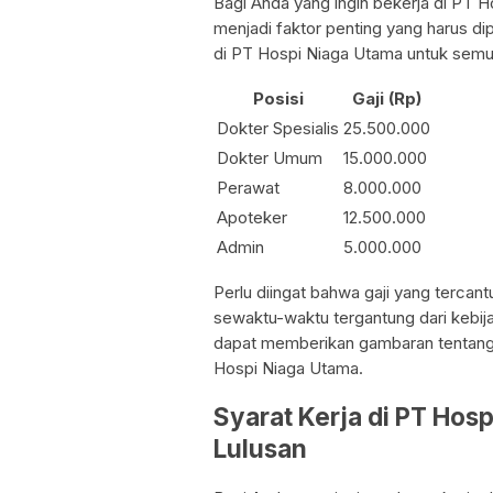
Bagi Anda yang ingin bekerja di PT H
menjadi faktor penting yang harus dip
di PT Hospi Niaga Utama untuk semua
Posisi
Gaji (Rp)
Dokter Spesialis
25.500.000
Dokter Umum
15.000.000
Perawat
8.000.000
Apoteker
12.500.000
Admin
5.000.000
Perlu diingat bahwa gaji yang tercan
sewaktu-waktu tergantung dari kebij
dapat memberikan gambaran tentang g
Hospi Niaga Utama.
Syarat Kerja di PT Ho
Lulusan