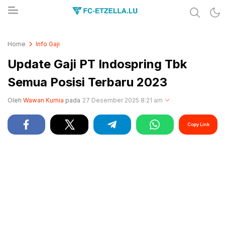
Share & Learn The World
FC-ETZELLA.LU
Home
Info Gaji
Update Gaji PT Indospring Tbk
Semua Posisi Terbaru 2023
Oleh
Wawan Kurnia
pada
27 Desember 2025 8:21 am
Copy Link