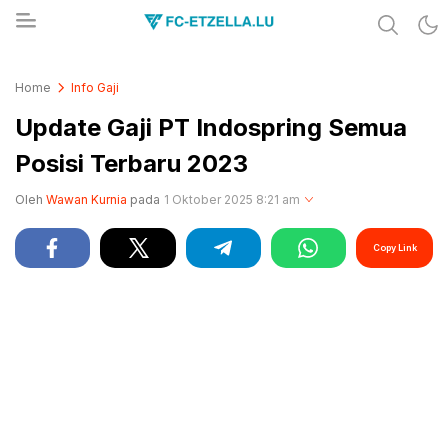
Share & Learn The World
FC-ETZELLA.LU
Home
Info Gaji
Update Gaji PT Indospring Semua
Posisi Terbaru 2023
Oleh
Wawan Kurnia
pada
1 Oktober 2025 8:21 am
Copy Link