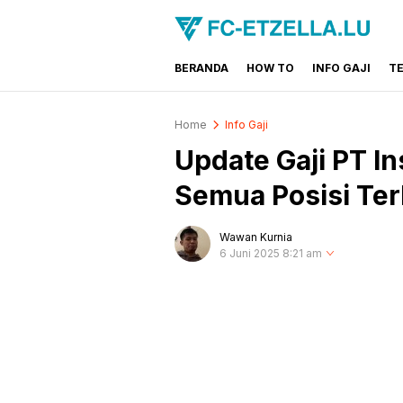
BERANDA
HOW TO
INFO GAJI
T
FC-ETZELLA.LU
Share & Learn The World
Home
Info Gaji
Update Gaji PT In
Semua Posisi Te
Wawan Kurnia
6 Juni 2025 8:21 am