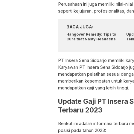
Perusahaan ini juga memiliki nilai-ni
seperti kejujuran, profesionalitas, dan
BACA JUGA:
Hangover Remedy: Tips to
Upda
Cure that Nasty Headache
Tek
PT Insera Sena Sidoarjo memiliki ka
Karyawan PT Insera Sena Sidoarjo j
mendapatkan pelatihan sesuai dengan
memberikan kesempatan untuk karyaw
mendapatkan gaji yang lebih tinggi.
Update Gaji PT Insera 
Terbaru 2023
Berikut ini adalah informasi terbaru 
posisi pada tahun 2023: