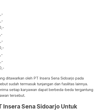
,-
,-
0,-
,-
,-
0,-
,-
,-
0,-
 yang ditawarkan oleh PT Insera Sena Sidoarjo pada
ebut sudah termasuk tunjangan dan fasilitas lainnya.
terima setiap karyawan dapat berbeda-beda tergantung
yawan tersebut.
T Insera Sena Sidoarjo Untuk