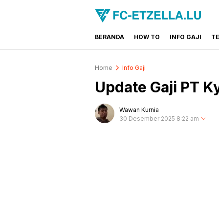
BERANDA
HOW TO
INFO GAJI
T
FC-ETZELLA.LU
Share & Learn The World
Home
Info Gaji
Update Gaji PT K
Wawan Kurnia
30 Desember 2025 8:22 am