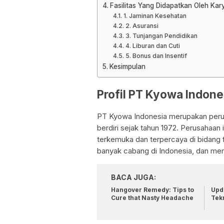
Fasilitas Yang Didapatkan Oleh Ka
1. Jaminan Kesehatan
2. Asuransi
3. Tunjangan Pendidikan
4. Liburan dan Cuti
5. Bonus dan Insentif
Kesimpulan
Profil PT Kyowa Indone
PT Kyowa Indonesia merupakan peru
berdiri sejak tahun 1972. Perusahaan 
terkemuka dan terpercaya di bidang
banyak cabang di Indonesia, dan memi
BACA JUGA:
Hangover Remedy: Tips to
Upda
Cure that Nasty Headache
Tek