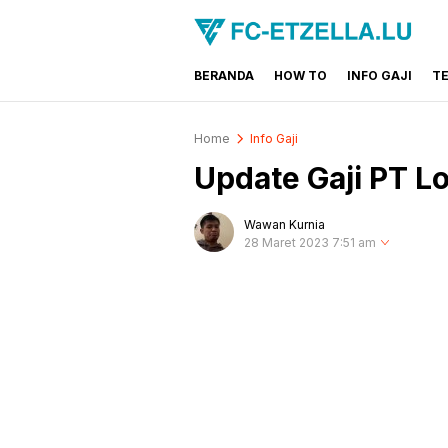
BERANDA
HOW TO
INFO GAJI
T
FC-ETZELLA.LU
Share & Learn The World
Home
Info Gaji
Update Gaji PT L
Wawan Kurnia
28 Maret 2023 7:51 am