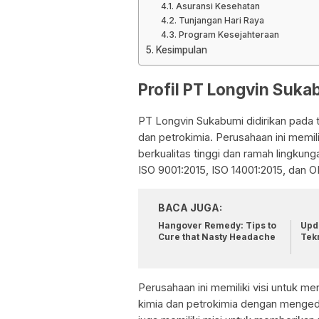
Asuransi Kesehatan
Tunjangan Hari Raya
Program Kesejahteraan
Kesimpulan
Profil PT Longvin Suka
PT Longvin Sukabumi didirikan pada t
dan petrokimia. Perusahaan ini memi
berkualitas tinggi dan ramah lingkun
ISO 9001:2015, ISO 14001:2015, dan 
BACA JUGA:
Hangover Remedy: Tips to
Upda
Cure that Nasty Headache
Tek
Perusahaan ini memiliki visi untuk m
kimia dan petrokimia dengan menged