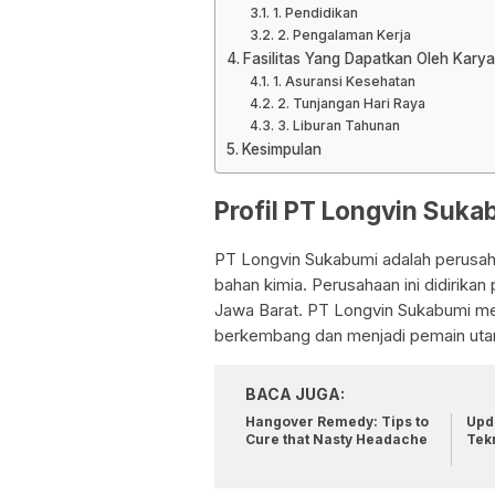
1. Pendidikan
2. Pengalaman Kerja
Fasilitas Yang Dapatkan Oleh Kary
1. Asuransi Kesehatan
2. Tunjangan Hari Raya
3. Liburan Tahunan
Kesimpulan
Profil PT Longvin Suka
PT Longvin Sukabumi adalah perusaha
bahan kimia. Perusahaan ini didirika
Jawa Barat. PT Longvin Sukabumi mem
berkembang dan menjadi pemain utama
BACA JUGA:
Hangover Remedy: Tips to
Upda
Cure that Nasty Headache
Tek