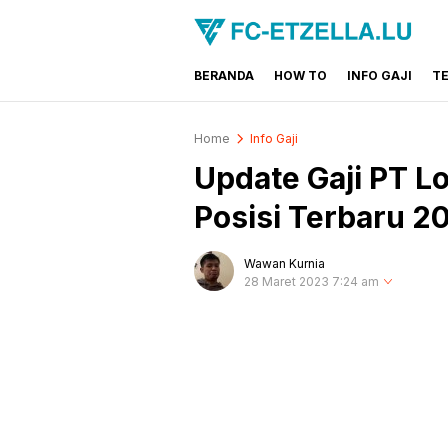
BERANDA
HOW TO
INFO GAJI
T
FC-ETZELLA.LU
Share & Learn The World
Home
Info Gaji
Update Gaji PT 
Posisi Terbaru 2
Wawan Kurnia
28 Maret 2023 7:24 am