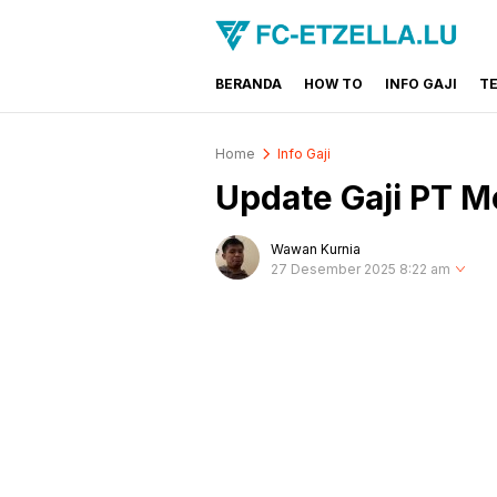
BERANDA
HOW TO
INFO GAJI
T
FC-ETZELLA.LU
Share & Learn The World
Home
Info Gaji
Update Gaji PT M
Wawan Kurnia
27 Desember 2025 8:22 am