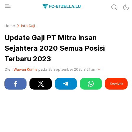
Share & Learn The World
FC-ETZELLA.LU
Home
Info Gaji
Update Gaji PT Mitra Insan
Sejahtera 2020 Semua Posisi
Terbaru 2023
Oleh
Wawan Kurnia
pada
25 September 2025 8:21 am
Copy Link