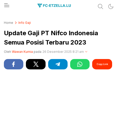
Share & Learn The World
FC-ETZELLA.LU
Home
Info Gaji
Update Gaji PT Nifco Indonesia
Semua Posisi Terbaru 2023
Oleh
Wawan Kurnia
pada
26 Desember 2025 8:21 am
Copy Link