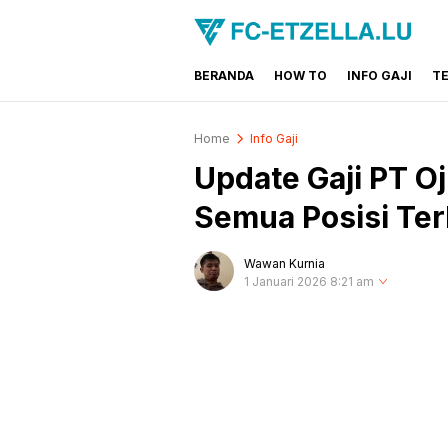
BERANDA
HOW TO
INFO GAJI
T
FC-ETZELLA.LU
Share & Learn The World
Home
Info Gaji
Update Gaji PT O
Semua Posisi Te
Wawan Kurnia
1 Januari 2026 8:21 am