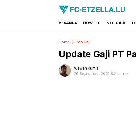
BERANDA
HOW TO
INFO GAJI
T
FC-ETZELLA.LU
Share & Learn The World
Home
Info Gaji
Update Gaji PT P
Wawan Kurnia
26 September 2025 8:21 am