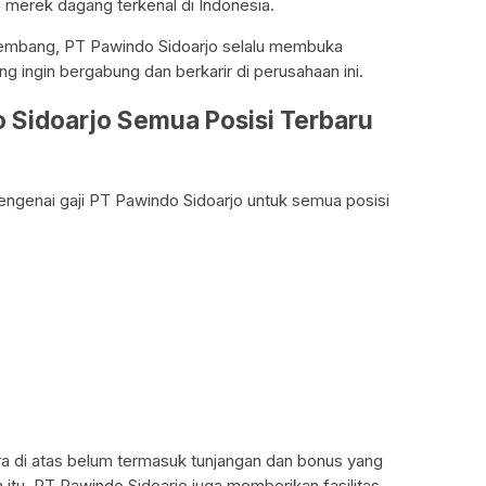
erek dagang terkenal di Indonesia.
kembang, PT Pawindo Sidoarjo selalu membuka
g ingin bergabung dan berkarir di perusahaan ini.
 Sidoarjo Semua Posisi Terbaru
 mengenai gaji PT Pawindo Sidoarjo untuk semua posisi
era di atas belum termasuk tunjangan dan bonus yang
 itu, PT Pawindo Sidoarjo juga memberikan fasilitas