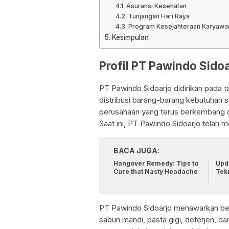
Asuransi Kesehatan
Tunjangan Hari Raya
Program Kesejahteraan Karyawa
Kesimpulan
Profil PT Pawindo Sido
PT Pawindo Sidoarjo didirikan pada t
distribusi barang-barang kebutuhan se
perusahaan yang terus berkembang 
Saat ini, PT Pawindo Sidoarjo telah m
BACA JUGA:
Hangover Remedy: Tips to
Upda
Cure that Nasty Headache
Tek
PT Pawindo Sidoarjo menawarkan ber
sabun mandi, pasta gigi, deterjen, da