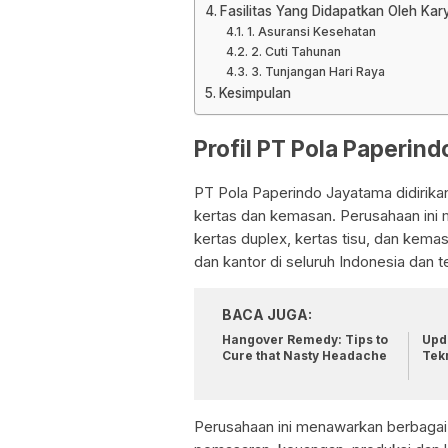
Fasilitas Yang Didapatkan Oleh Ka
1. Asuransi Kesehatan
2. Cuti Tahunan
3. Tunjangan Hari Raya
Kesimpulan
Profil PT Pola Paperin
PT Pola Paperindo Jayatama didirika
kertas dan kemasan. Perusahaan ini me
kertas duplex, kertas tisu, dan kema
dan kantor di seluruh Indonesia dan 
BACA JUGA:
Hangover Remedy: Tips to
Upda
Cure that Nasty Headache
Tek
Perusahaan ini menawarkan berbagai j