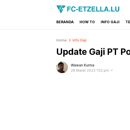
BERANDA
HOW TO
INFO GAJI
T
FC-ETZELLA.LU
Share & Learn The World
Home
Info Gaji
Update Gaji PT P
Wawan Kurnia
28 Maret 2023 1:52 pm