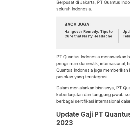
Berpusat di Jakarta, PT Quantus In
seluruh Indonesia.
BACA JUGA:
Hangover Remedy: Tips to
Upda
Cure that Nasty Headache
Tek
PT Quantus Indonesia menawarkan ber
pengiriman domestik, internasional, 
Quantus Indonesia juga memberikan l
pasokan yang terintegrasi.
Dalam menjalankan bisnisnya, PT Qu
keberlanjutan dan tanggung jawab so
berbagai sertifikasi internasional da
Update Gaji PT Quantu
2023