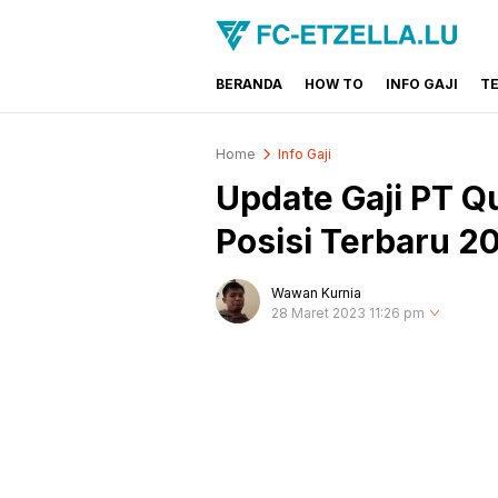
BERANDA
HOW TO
INFO GAJI
T
FC-ETZELLA.LU
Share & Learn The World
Home
Info Gaji
Update Gaji PT 
Posisi Terbaru 2
Wawan Kurnia
28 Maret 2023 11:26 pm