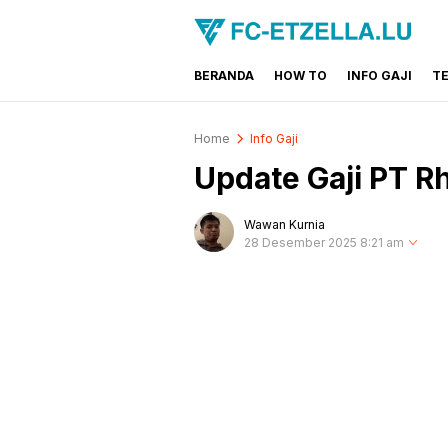
BERANDA
HOW TO
INFO GAJI
T
FC-ETZELLA.LU
Share & Learn The World
Home
Info Gaji
Update Gaji PT R
Wawan Kurnia
28 Desember 2025 8:21 am