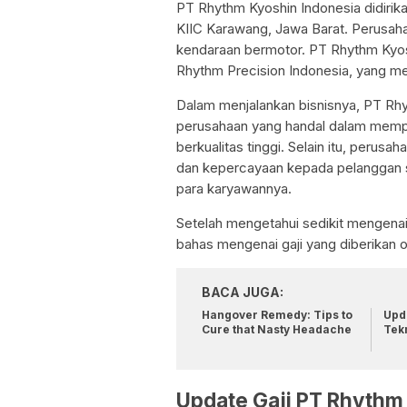
PT Rhythm Kyoshin Indonesia didirika
KIIC Karawang, Jawa Barat. Perusaha
kendaraan bermotor. PT Rhythm Kyos
Rhythm Precision Indonesia, yang m
Dalam menjalankan bisnisnya, PT Rhyt
perusahaan yang handal dalam memp
berkualitas tinggi. Selain itu, peru
dan kepercayaan kepada pelanggan s
para karyawannya.
Setelah mengetahui sedikit mengenai 
bahas mengenai gaji yang diberikan o
BACA JUGA:
Hangover Remedy: Tips to
Upda
Cure that Nasty Headache
Tek
Update Gaji PT Rhythm