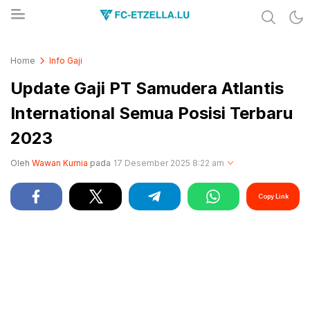
Share & Learn The World
FC-ETZELLA.LU
Home
Info Gaji
Update Gaji PT Samudera Atlantis
International Semua Posisi Terbaru
2023
Oleh
Wawan Kurnia
pada
17 Desember 2025 8:22 am
Copy Link