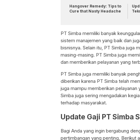
Hangover Remedy: Tips to
Upda
Cure that Nasty Headache
Tek
PT Simba memiliki banyak keunggulan 
sistem manajemen yang baik dan jug
bisnisnya. Selain itu, PT Simba juga 
masing-masing. PT Simba juga memilik
dan memberikan pelayanan yang terb
PT Simba juga memiliki banyak pengh
diberikan karena PT Simba telah mem
juga mampu memberikan pelayanan ya
Simba juga sering mengadakan kegiat
terhadap masyarakat.
Update Gaji PT Simba 
Bagi Anda yang ingin bergabung deng
pertimbangan yang penting. Berikut a