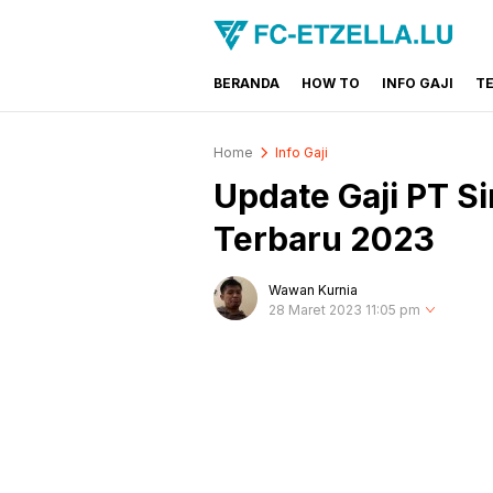
BERANDA
HOW TO
INFO GAJI
T
FC-ETZELLA.LU
Share & Learn The World
Home
Info Gaji
Update Gaji PT S
Terbaru 2023
Wawan Kurnia
28 Maret 2023 11:05 pm