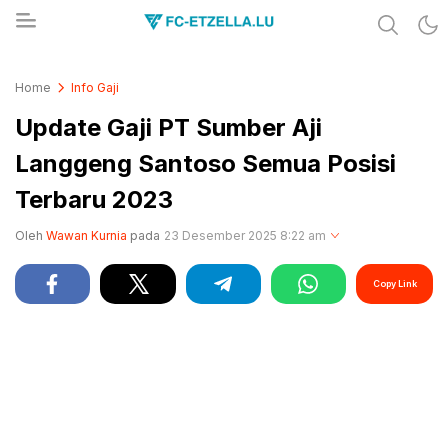
Share & Learn The World
FC-ETZELLA.LU
Home
Info Gaji
Update Gaji PT Sumber Aji
Langgeng Santoso Semua Posisi
Terbaru 2023
Oleh
Wawan Kurnia
pada
23 Desember 2025 8:22 am
Copy Link