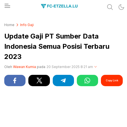
Share & Learn The World
FC-ETZELLA.LU
Home
Info Gaji
Update Gaji PT Sumber Data
Indonesia Semua Posisi Terbaru
2023
Oleh
Wawan Kurnia
pada
20 September 2025 8:21 am
Copy Link