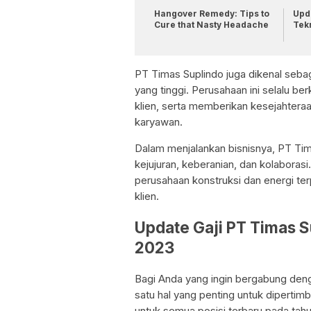
Hangover Remedy: Tips to
Upda
Cure that Nasty Headache
Tek
PT Timas Suplindo juga dikenal sebag
yang tinggi. Perusahaan ini selalu b
klien, serta memberikan kesejahter
karyawan.
Dalam menjalankan bisnisnya, PT Tima
kejujuran, keberanian, dan kolaborasi
perusahaan konstruksi dan energi te
klien.
Update Gaji PT Timas S
2023
Bagi Anda yang ingin bergabung denga
satu hal yang penting untuk dipertim
untuk semua posisi terbaru pada tah