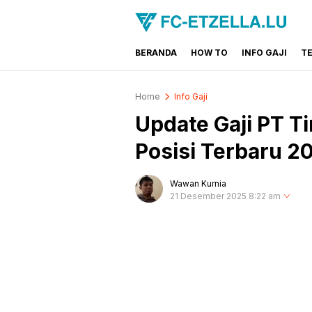
BERANDA
HOW TO
INFO GAJI
T
FC-ETZELLA.LU
Share & Learn The World
Home
Info Gaji
Update Gaji PT T
Posisi Terbaru 2
Wawan Kurnia
21 Desember 2025 8:22 am