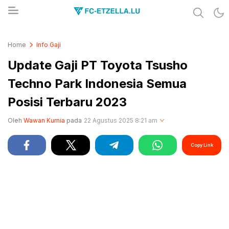
Share & Learn The World
FC-ETZELLA.LU
Home
Info Gaji
Update Gaji PT Toyota Tsusho
Techno Park Indonesia Semua
Posisi Terbaru 2023
Oleh
Wawan Kurnia
pada
22 Agustus 2025 8:21 am
Copy Link