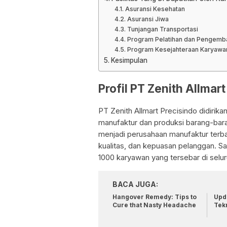
Asuransi Kesehatan
Asuransi Jiwa
Tunjangan Transportasi
Program Pelatihan dan Pengemba
Program Kesejahteraan Karyawa
Kesimpulan
Profil PT Zenith Allmar
PT Zenith Allmart Precisindo didirik
manufaktur dan produksi barang-baran
menjadi perusahaan manufaktur terba
kualitas, dan kepuasan pelanggan. Saat
1000 karyawan yang tersebar di selu
BACA JUGA:
Hangover Remedy: Tips to
Upda
Cure that Nasty Headache
Tek