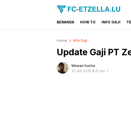
BERANDA
HOW TO
INFO GAJI
T
FC-ETZELLA.LU
Share & Learn The World
Home
Info Gaji
Update Gaji PT Ze
Wawan Kurnia
31 Juli 2025 8:21 am