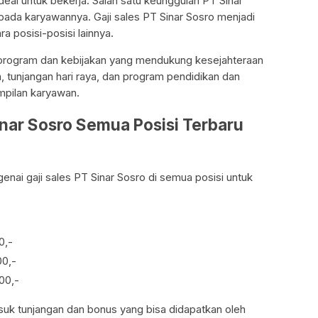
deal untuk bekerja. Salah satu keunggulan PT Sinar
pada karyawannya. Gaji sales PT Sinar Sosro menjadi
ra posisi-posisi lainnya.
k program dan kebijakan yang mendukung kesejahteraan
, tunjangan hari raya, dan program pendidikan dan
mpilan karyawan.
inar Sosro Semua Posisi Terbaru
enai gaji sales PT Sinar Sosro di semua posisi untuk
0,-
00,-
00,-
asuk tunjangan dan bonus yang bisa didapatkan oleh