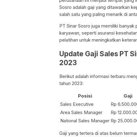
perusahaan ini menjadi tempat yang i
Sosro adalah gaji yang ditawarkan ke
salah satu yang paling menarik di anta
PT Sinar Sosro juga memiliki banya
karyawan, seperti asuransi kesehatan
pelatihan untuk meningkatkan ketera
Update Gaji Sales PT S
2023
Berikut adalah informasi terbaru meng
tahun 2023:
Posisi
Gaji
Sales Executive
Rp 6.500.00
Area Sales Manager
Rp 12.000.0
National Sales Manager
Rp 25.000.0
Gaji yang tertera di atas belum term