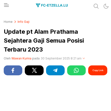
Share & Learn The World
FC-ETZELLA.LU
Home
Info Gaji
Update pt Alam Prathama
Sejahtera Gaji Semua Posisi
Terbaru 2023
Oleh
Wawan Kurnia
pada
30 September 2025 8:21 am
Copy Link